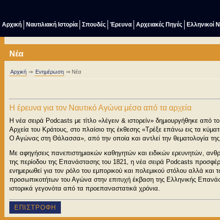
Αρχική
Ναυτιλιακή Ιστορία
Σπουδές
Έρευνα
Αρχειακές Πηγές
Ελληνικοί 
Νέα
Αρχική
⇒
Ενημέρωση
⇒ Νέα
Η έρευνα για τον Ναυτικό Αγώνα μέσα από τα αρχεία
Η νέα σειρά Podcasts με τίτλο «λέγειν & ιστορείν» δημιουργήθηκε από το
Αρχεία του Κράτους, στο πλαίσιο της έκθεσης «Τρέξε επάνω εις τα κύμα
Ο Αγώνας στη Θάλασσα», από την οποία και αντλεί την θεματολογία της
Με αφηγήσεις πανεπιστημιακών καθηγητών και ειδικών ερευνητών, ανθρ
της περίοδου της Επανάστασης του 1821, η νέα σειρά Podcasts προσφέρε
ενημερωθεί για τον ρόλο του εμπορικού και πολεμικού στόλου αλλά και 
προσωπικοτήτων του Αγώνα στην επιτυχή έκβαση της Ελληνικής Επανά
ιστορικά γεγονότα από τα προεπαναστατικά χρόνια.
ΕΠΙΣΤΡΟΦΗ