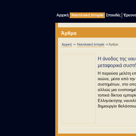
Αρχική
Ναυτιλιακή Ιστορία
Σπουδές
Έρευν
Άρθρα
Αρχική
⇒
Ναυτιλιακή Ιστορία
⇒ Άρθρα
Η άνοδος της ναυ
μεταφορικά συστή
Η παρούσα μελέτη επ
αιώνα, μέσα από την
συστημάτων, στο οποί
αλλιώς μια ενοποιημ
τοπικά δίκτυα εμπορί
Ελληνόκτητης ναυτιλί
δημιουργία θαλάσσι