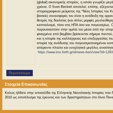
(global) οικονομικής ιστορίας, η οποία γνωρίζει με
χρόνια. Ο Sven Beckert αποτελεί, επίσης, εξέχον
ιστοριογραφικού ρεύματος της "Νέας Ιστορίας του Κ
βασικές συνεισφορές του είναι η ανάδειξη της οργα
θεσμός της δουλείας (και άλλες μορφές μη-ελεύθερη
καπιταλισμό, τόσο στις ΗΠΑ όσο και παγκοσμίως. Ο
παρουσιαστούν στην ομιλία του μέσα από την ιστο
φτιαγμένα από βαμβάκι βρίσκονται σήμερα παντού,
και η ιστορία της καλλιέργειας και επεξεργασίας του
ιστορία της ανάδυσης του παγκοσμιοποιημένου καπ
απέραντο πλούτο και ενοχλητικά μεγάλες ανισότητε
https://www.ims.forth.gr/el/
news-item/view?id=1293
Περισσότερα
Στοιχεία Επικοινωνίας
Καλώς ήλθατε στην ιστοσελίδα της Ελληνικής Ναυτιλιακής Ιστορίας που 
2010 ως αποτέλεσμα της έρευνας και των δραστηριότητων στο Ιόνιο Πανε