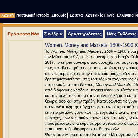
Αρχική
Ναυτιλιακή Ιστορία
Σπουδές
Έρευνα
Αρχειακές Πηγές
Ελληνικοί 
Πρόσφατα Νέα
Συνέδρια
Δραστηριότητες
Νέες Εκδόσεις
Women, Money and Markets, 1600-1900 (
Το
Women, Money and Markets: 1600 – 1900
είναι 
τον Μάιο του 2017, με ένα συνέδριο στο King’s Col
2017, το ετήσιο συνέδριό μας συνεχίζει να συγκεντ
τους ποικίλους τρόπους με τους οποίους οι γυναίκ
αιώνες συμμετείχαν στην οικονομία, διαχειρίζονταν 
δραστηριοποιούνταν στις τοπικές και παγκόσμιες α
παρουσιάζεται στο
Women, Money and Markets: 16
από διάφορους κλάδους, προκειμένου να εξετάσει
και τον ρόλο τους τόσο στην πραγματική όσο και σ
θεωρία όσο και στην πράξη. Κατανοώντας τις γυνα
στην ανάπτυξη της σύγχρονης οικονομίας, εστιάζο
επιχειρηματιών, γυναικών της εργατικής τάξης, εκε
περιοχές, των γυναικών επενδυτών και των γυναι
προσφέροντας ένα ευρύ φάσμα ανθρώπων διαφορετ
που συναντούν διαφορετικά είδη αγορών.
Φέτος συναντιόμαστε στο Ινστιτούτο Μεσογειακών