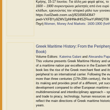
Κρήτης, 15-17 Ιουνίου. Για άλλη μια φορά φέτος, το
1600 – 1900
συγκεντρώνει μελετητές από ένα ευρύ
κλάδων, ερευνώντας τον ιστορικό ρόλο των γυναικ
https://us02web.zoom.us/j/82165654364?
pwd=VXFBYy9ZMVZpNHNkdHlSZFkwYURWQT09
Πηγή:
Women, Money And Markets: 1600-1900 (forth
Greek Maritime History: From the Peripher
Book)
Volume Editors:
Katerina Galani
and
Alexandra Pap
This volume presents Greek Maritime History and unr
of a maritime nation par excellence in the Eastern M
book lies the rise of the Greek merchant fleet and it
peripheral to an international carrier. Following the 
more than three centuries (17th-20th century), the b
its making and provides proof of a different, yet suc
development compared to other European maritime n
multidimensional and interdisciplinary approach – sp
and trade to piracy, technology, human resources a
reflect the main directions of Greek maritime historio
years.