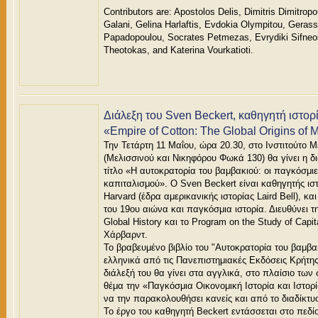
Contributors are: Apostolos Delis, Dimitris Dimitropo
Galani, Gelina Harlaftis, Evdokia Olympitou, Geras
Papadopoulou, Socrates Petmezas, Evrydiki Sifneo
Theotokas, and Katerina Vourkatioti.
Διάλεξη του Sven Beckert, καθηγητή ιστορ
«Empire of Cotton: The Global Origins of 
Την Τετάρτη 11 Μαΐου, ώρα 20.30, στο Ινστιτούτο
(Μελισσινού και Νικηφόρου Φωκά 130) θα γίνει η δι
τίτλο «Η αυτοκρατορία του βαμβακιού: οι παγκόσμιε
καπιταλισμού». Ο Sven Beckert είναι καθηγητής ισ
Harvard (έδρα αμερικανικής ιστορίας Laird Bell), κα
του 19ου αιώνα και παγκόσμια ιστορία. Διευθύνει τη
Global History και το Program on the Study of Capi
Χάρβαρντ.
Το βραβευμένο βιβλίο του "Αυτοκρατορία του βαμβα
ελληνικά από τις Πανεπιστημιακές Εκδόσεις Κρήτη
διάλεξή του θα γίνει στα αγγλικά, στο πλαίσιο τω
θέμα την «Παγκόσμια Οικονομική Ιστορία και Ιστο
να την παρακολουθήσει κανείς και από το διαδίκτυ
Το έργο του καθηγητή Beckert εντάσσεται στο πεδί