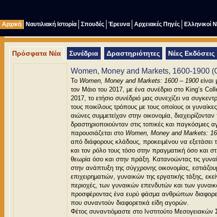
Αρχική
Ναυτιλιακή Ιστορία
Σπουδές
Έρευνα
Αρχειακές Πηγές
Ελληνικοί 
Πρόσφατα Νέα
Συνέδρια
Δραστηριότητες
Νέες Εκδόσεις
Women, Money and Markets, 1600-1900 (
Το
Women, Money and Markets: 1600 – 1900
είναι 
τον Μάιο του 2017, με ένα συνέδριο στο King’s Col
2017, το ετήσιο συνέδριό μας συνεχίζει να συγκεντ
τους ποικίλους τρόπους με τους οποίους οι γυναίκ
αιώνες συμμετείχαν στην οικονομία, διαχειρίζονταν 
δραστηριοποιούνταν στις τοπικές και παγκόσμιες α
παρουσιάζεται στο
Women, Money and Markets: 16
από διάφορους κλάδους, προκειμένου να εξετάσει
και τον ρόλο τους τόσο στην πραγματική όσο και σ
θεωρία όσο και στην πράξη. Κατανοώντας τις γυνα
στην ανάπτυξη της σύγχρονης οικονομίας, εστιάζο
επιχειρηματιών, γυναικών της εργατικής τάξης, εκε
περιοχές, των γυναικών επενδυτών και των γυναι
προσφέροντας ένα ευρύ φάσμα ανθρώπων διαφορετ
που συναντούν διαφορετικά είδη αγορών.
Φέτος συναντιόμαστε στο Ινστιτούτο Μεσογειακών