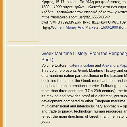
Κρήτης, 15-17 Ιουνίου. Για άλλη μια φορά φέτος, το
1600 – 1900
συγκεντρώνει μελετητές από ένα ευρύ
κλάδων, ερευνώντας τον ιστορικό ρόλο των γυναικ
https://us02web.zoom.us/j/82165654364?
pwd=VXFBYy9ZMVZpNHNkdHlSZFkwYURWQT09
Πηγή:
Women, Money And Markets: 1600-1900 (forth
Greek Maritime History: From the Peripher
Book)
Volume Editors:
Katerina Galani
and
Alexandra Pap
This volume presents Greek Maritime History and unr
of a maritime nation par excellence in the Eastern M
book lies the rise of the Greek merchant fleet and it
peripheral to an international carrier. Following the 
more than three centuries (17th-20th century), the b
its making and provides proof of a different, yet suc
development compared to other European maritime n
multidimensional and interdisciplinary approach – sp
and trade to piracy, technology, human resources a
reflect the main directions of Greek maritime historio
years.