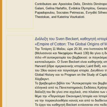
Contributors are: Apostolos Delis, Dimitris Dimitropo
Galani, Gelina Harlaftis, Evdokia Olympitou, Geras
Papadopoulou, Socrates Petmezas, Evrydiki Sifneo
Theotokas, and Katerina Vourkatioti.
Διάλεξη του Sven Beckert, καθηγητή ιστορ
«Empire of Cotton: The Global Origins of 
Την Τετάρτη 11 Μαΐου, ώρα 20.30, στο Ινστιτούτο
(Μελισσινού και Νικηφόρου Φωκά 130) θα γίνει η δι
τίτλο «Η αυτοκρατορία του βαμβακιού: οι παγκόσμιε
καπιταλισμού». Ο Sven Beckert είναι καθηγητής ισ
Harvard (έδρα αμερικανικής ιστορίας Laird Bell), κα
του 19ου αιώνα και παγκόσμια ιστορία. Διευθύνει τη
Global History και το Program on the Study of Capi
Χάρβαρντ.
Το βραβευμένο βιβλίο του "Αυτοκρατορία του βαμβα
ελληνικά από τις Πανεπιστημιακές Εκδόσεις Κρήτη
διάλεξή του θα γίνει στα αγγλικά, στο πλαίσιο τω
θέμα την «Παγκόσμια Οικονομική Ιστορία και Ιστο
να την παρακολουθήσει κανείς και από το διαδίκτυ
Το έργο του καθηγητή Beckert εντάσσεται στο πεδί