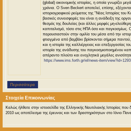
(global) οικονομικής ιστορίας, η οποία γνωρίζει με
χρόνια. Ο Sven Beckert αποτελεί, επίσης, εξέχον
ιστοριογραφικού ρεύματος της "Νέας Ιστορίας του Κ
βασικές συνεισφορές του είναι η ανάδειξη της οργα
θεσμός της δουλείας (και άλλες μορφές μη-ελεύθερη
καπιταλισμό, τόσο στις ΗΠΑ όσο και παγκοσμίως. Ο
παρουσιαστούν στην ομιλία του μέσα από την ιστο
φτιαγμένα από βαμβάκι βρίσκονται σήμερα παντού,
και η ιστορία της καλλιέργειας και επεξεργασίας του
ιστορία της ανάδυσης του παγκοσμιοποιημένου καπ
απέραντο πλούτο και ενοχλητικά μεγάλες ανισότητε
https://www.ims.forth.gr/el/
news-item/view?id=1293
Περισσότερα
Στοιχεία Επικοινωνίας
Καλώς ήλθατε στην ιστοσελίδα της Ελληνικής Ναυτιλιακής Ιστορίας που 
2010 ως αποτέλεσμα της έρευνας και των δραστηριότητων στο Ιόνιο Πανε