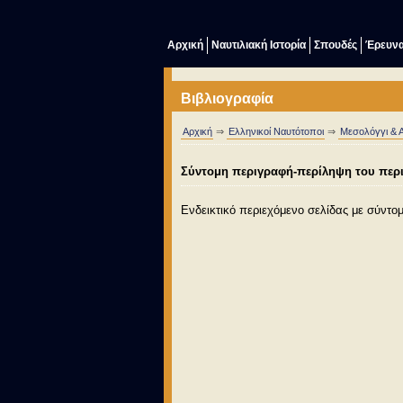
Αρχική
Ναυτιλιακή Ιστορία
Σπουδές
Έρευν
Βιβλιογραφία
Αρχική
⇒
Ελληνικοί Ναυτότοποι
⇒
Μεσολόγγι & Α
Σύντομη περιγραφή-περίληψη του περιε
Ενδεικτικό περιεχόμενο σελίδας με σύντο