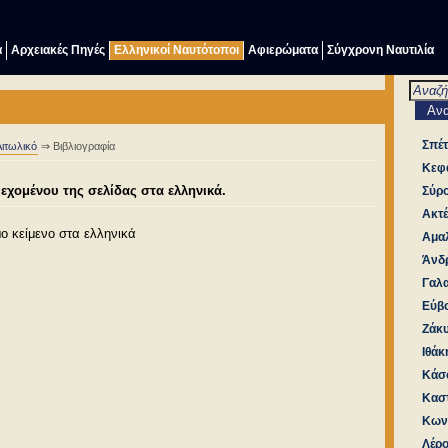
α
Αρχειακές Πηγές
Ελληνικοί Ναυτότοποι
Αφιερώματα
Σύγχρονη Ναυτιλία
Σπέ
ιτωλικό
⇒ Βιβλιογραφία
Κεφ
χομένου της σελίδας στα ελληνικά.
Σύρ
Ακτ
μo κείμενο στα ελληνικά
Αμαλ
Άνδ
Γαλα
Εύβο
Ζάκ
Ιθάκ
Κάσ
Καστ
Κων
Λέρ