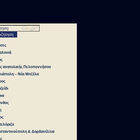
τσες
αλονιά
ος
ές ανατολικής Πελοποννήσου
ιάπολη – Νέα Μιτζέλα
ρος
ξείδι
ια
υνθος
η
ος
ελόριζο
σταντινούπολη & Δαρδανέλλια
ος