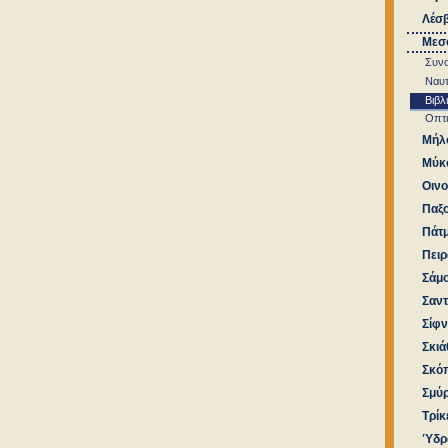
Λέσ
Μεσο
Συνο
Ναυτ
Βιβλ
Οπτι
Μήλ
Μύκ
Οιν
Παξο
Πάτ
Πειρ
Σάμ
Σαντ
Σίφν
Σκιά
Σκό
Σμύρ
Τρίκ
Ύδρ