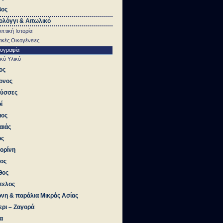
βος
λόγγι & Αιτωλικό
πτική Ιστορία
ικές Οικογένειες
ιογραφία
κό Υλικό
ος
ονος
ούσσες
ί
μος
αιάς
ος
ορίνη
ος
θος
πελος
νη & παράλια Μικράς Ασίας
ερι – Ζαγορά
α