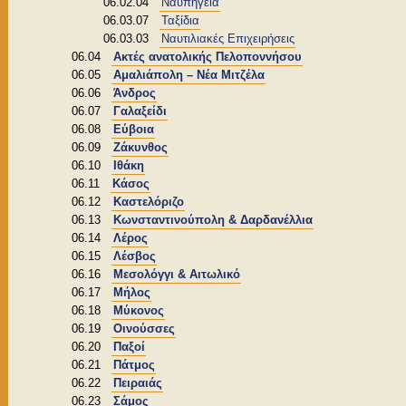
06.02.04
Ναυπηγεία
06.03.07
Ταξίδια
06.03.03
Ναυτιλιακές Επιχειρήσεις
06.04
Ακτές ανατολικής Πελοποννήσου
06.05
Αμαλιάπολη – Νέα Μιτζέλα
06.06
Άνδρος
06.07
Γαλαξείδι
06.08
Εύβοια
06.09
Ζάκυνθος
06.10
Ιθάκη
06.11
Κάσος
06.12
Καστελόριζο
06.13
Κωνσταντινούπολη & Δαρδανέλλια
06.14
Λέρος
06.15
Λέσβος
06.16
Μεσολόγγι & Αιτωλικό
06.17
Μήλος
06.18
Μύκονος
06.19
Οινούσσες
06.20
Παξοί
06.21
Πάτμος
06.22
Πειραιάς
06.23
Σάμος