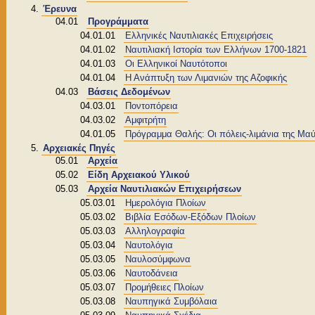
Έρευνα
04.01
Προγράμματα
04.01.01
Ελληνικές Ναυτιλιακές Επιχειρήσεις
04.01.02
Ναυτιλιακή Ιστορία των Ελλήνων 1700-1821
04.01.03
Οι Ελληνικοί Ναυτότοποι
04.01.04
Η Ανάπτυξη των Λιμανιών της Αζοφικής
04.03
Βάσεις Δεδομένων
04.03.01
Ποντοπόρεια
04.03.02
Αμφιτρήτη
04.01.05
Πρόγραμμα Θαλής: Οι πόλεις-λιμάνια της Μ
Αρχειακές Πηγές
05.01
Αρχεία
05.02
Είδη Αρχειακού Υλικού
05.03
Αρχεία Ναυτιλιακών Επιχειρήσεων
05.03.01
Ημερολόγια Πλοίων
05.03.02
Βιβλία Εσόδων-Εξόδων Πλοίων
05.03.03
Αλληλογραφία
05.03.04
Ναυτολόγια
05.03.05
Ναυλοσύμφωνα
05.03.06
Ναυτοδάνεια
05.03.07
Προμήθειες Πλοίων
05.03.08
Ναυπηγικά Συμβόλαια